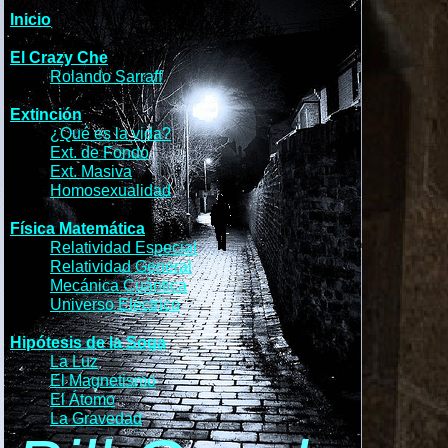
Inicio
El Crazy Che
Rolando Sarraff
Extinci
ó
n
¿Qué es la v
id
a?
Ext. de F
ondo
Ext. M
as
iv
a
Homosexua
li
dad
Física Matemática
Relativi
dad Especial
Relativi
dad General
Mec
á
ni
c
a Cuántica
Univer
s
o Eléctrico
Hipótesis de la Soga
La L
u
z
El M
agneti
s
mo
El Á
to
mo
La G
rav
edad