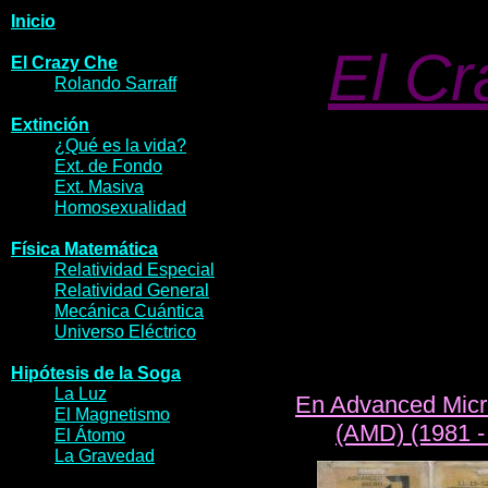
Inicio
El Cr
El Crazy Che
Rolando Sarraff
Extinci
ó
n
¿Qué es la v
id
a?
Ext. de F
ondo
Ext. M
as
iv
a
Homosexua
li
dad
Física Matemática
Relativi
dad Especial
Relativi
dad General
Mec
á
ni
c
a Cuántica
Univer
s
o Eléctrico
Hipótesis de la Soga
La L
u
z
En Advanced Mic
El M
agneti
s
mo
(AMD) (1981 -
El Á
to
mo
La G
rav
edad